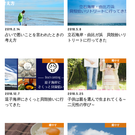
2019.2.14
2018.5.8
占いで悪いことを言われたときの
立石海岸・由比ガ浜 貝殻拾いリ
考え方
トリートに行ってきた
遊ぶ
癒やす
2018.12.7
2018.5.25
逗子海岸にさくっと貝殻拾いに行
子供は親を選んで生まれてくる～
ってきた
二元性の学び～
癒やす
癒やす