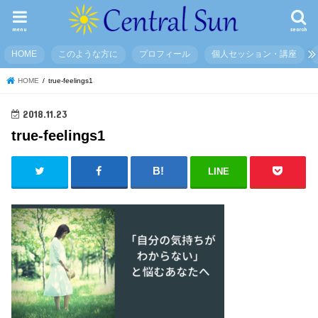
menu
search
HOME
このような方に
プロフィール
個人セッション・講座
HOME
true-feelings1
2018.11.23
true-feelings1
LINE