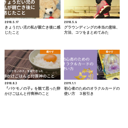
2018.5.17
2018.5.6
きょうだい児の私が親亡き後に感
グラウンディングの本当の意味、
じたこと
方法、コツをまとめてみた
癒やす
癒やす
2018.8.3
2019.1.1
『バケモノの子』を観て思った卵
初心者のためのオラクルカードの
かけごはんと付喪神のこと
使い方 ３枚引き