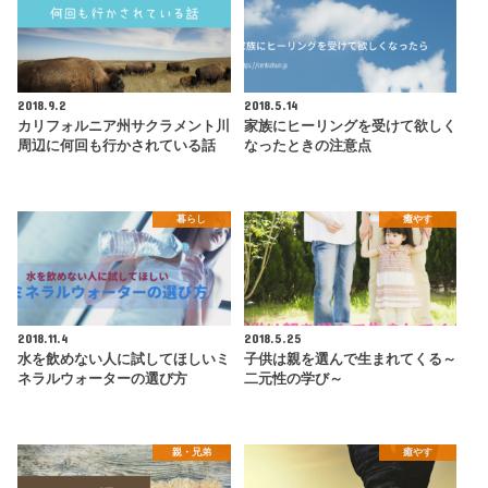
2018.9.2
2018.5.14
カリフォルニア州サクラメント川
家族にヒーリングを受けて欲しく
周辺に何回も行かされている話
なったときの注意点
暮らし
癒やす
2018.11.4
2018.5.25
水を飲めない人に試してほしいミ
子供は親を選んで生まれてくる～
ネラルウォーターの選び方
二元性の学び～
親・兄弟
癒やす