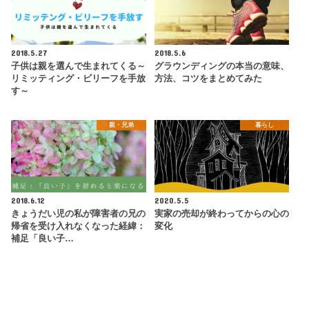
2018.5.27
2018.5.6
子供は親を選んで生まれてくる～
グラウンディングの本当の意味、
リミッティング・ビリーフを手放
方法、コツをまとめてみた
す～
親・兄弟
暮らし
2018.6.12
2020.5.5
きょうだい児の私が障害者の兄の
実家の売却が終わってからの心の
帰省を受け入れなくなった経緯：
変化
補足「良い子…