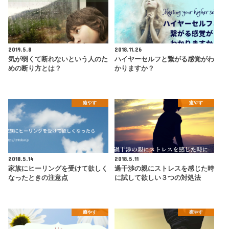
2019.5.8
2018.11.26
気が弱くて断れないという人のた
ハイヤーセルフと繋がる感覚がわ
めの断り方とは？
かりますか？
癒やす
癒やす
2018.5.14
2018.5.11
家族にヒーリングを受けて欲しく
過干渉の親にストレスを感じた時
なったときの注意点
に試して欲しい３つの対処法
癒やす
癒やす