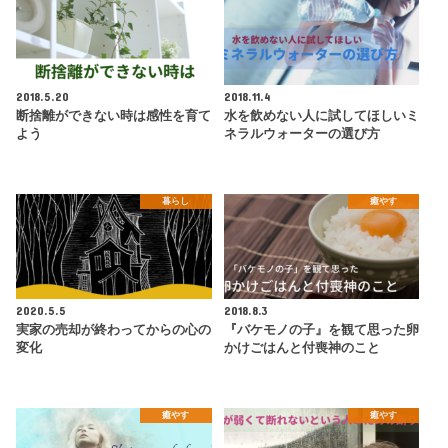
2018.5.20
2018.11.4
断捨離ができない時は感性を育て
水を飲めない人に試してほしいミ
よう
ネラルウォーターの選び方
暮らし
癒やす
2020.5.5
2018.8.3
実家の売却が終わってからの心の
『バケモノの子』を観て思った卵
変化
かけごはんと付喪神のこと
癒やす
癒やす