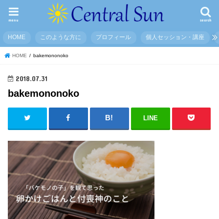
menu
search
HOME
このような方に
プロフィール
個人セッション・講座
HOME
bakemononoko
2018.07.31
bakemononoko
LINE