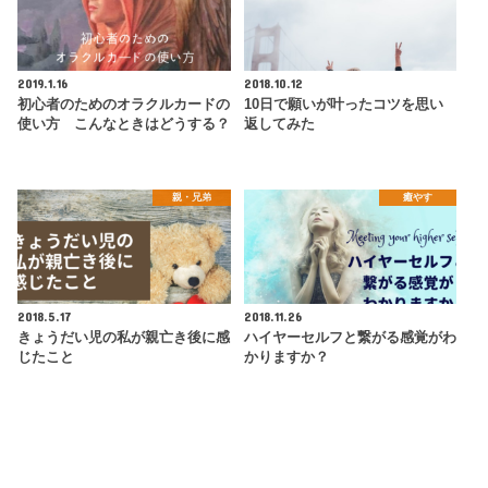
2019.1.16
2018.10.12
初心者のためのオラクルカードの
10日で願いが叶ったコツを思い
使い方 こんなときはどうする？
返してみた
親・兄弟
癒やす
2018.5.17
2018.11.26
きょうだい児の私が親亡き後に感
ハイヤーセルフと繋がる感覚がわ
じたこと
かりますか？