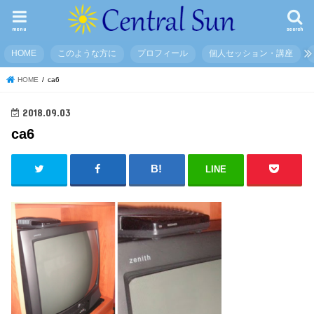
menu
search
HOME
このような方に
プロフィール
個人セッション・講座
HOME
ca6
2018.09.03
ca6
LINE