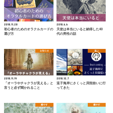
2018.11.28
2018.6.6
初心者のためのオラクルカードの
天使は本当にいると納得した40
選び方
代の男性の話
お知らせ
遊ぶ
2018.11.19
2018.12.7
「オーラやチャクラが見える」と
逗子海岸にさくっと貝殻拾いに行
言うと必ず聞かれること
ってきた
癒やす
癒やす