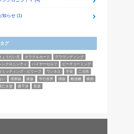
お知らせ
(1)
タグ
きょうだい児
オラクルカード
グラウンディング
シンクロニシティ
ハイヤーセルフ
ビーチコーミング
リミッティング・ビリーフ
ワンネス
不安
二元性
占い
境界線
家族
平行世界
掃除
断捨離
映画
親亡き後
過干渉
音楽