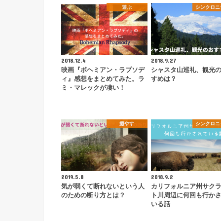
遊ぶ
シンクロニ
2018.12.4
2018.9.27
映画『ボヘミアン・ラプソデ
シャスタ山巡礼、観光
ィ』感想をまとめてみた。ラ
すめは？
ミ・マレックが凄い！
癒やす
シンクロニ
2019.5.8
2018.9.2
気が弱くて断れないという人
カリフォルニア州サク
のための断り方とは？
ト川周辺に何回も行か
いる話