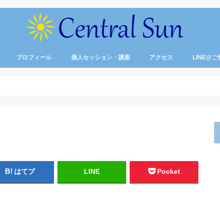
プロフィール
個人セッション・講座
アクセス
LINE@
プレアデス光のセッション
プレアデス集中コース
カー経路・アクティベーション
遠隔ヒーリング
「最高の私」と繋がる瞑想会
はてブ
LINE
Pocket