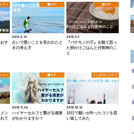
シティ
癒やす
癒やす
2019.2.14
2018.8.3
のおす
占いで悪いことを言われたと
『バケモノの子』を観て思っ
きの考え方
た卵かけごはんと付喪神のこ
と
シティ
癒やす
シンクロニシティ
2018.11.26
2018.10.12
ラメン
ハイヤーセルフと繋がる感覚
10日で願いが叶ったコツを思
されて
がわかりますか？
い返してみた