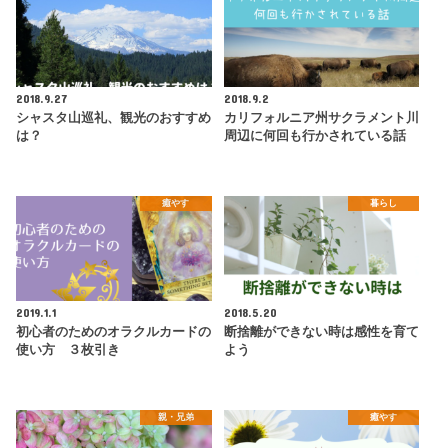
2018.9.27
2018.9.2
シャスタ山巡礼、観光のおすすめ
カリフォルニア州サクラメント川
は？
周辺に何回も行かされている話
癒やす
暮らし
2019.1.1
2018.5.20
初心者のためのオラクルカードの
断捨離ができない時は感性を育て
使い方 ３枚引き
よう
親・兄弟
癒やす