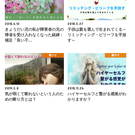
2018.6.12
2018.5.27
きょうだい児の私が障害者の兄の
子供は親を選んで生まれてくる～
帰省を受け入れなくなった経緯：
リミッティング・ビリーフを手放
補足「良い子…
す～
癒やす
癒やす
2019.5.8
2018.11.26
気が弱くて断れないという人のた
ハイヤーセルフと繋がる感覚がわ
めの断り方とは？
かりますか？